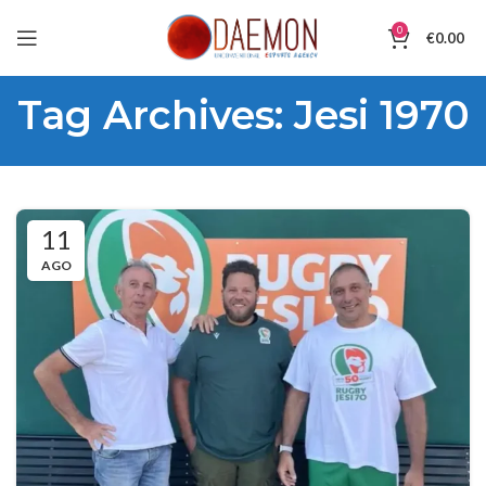
0
€
0.00
Tag Archives: Jesi 1970
11
AGO