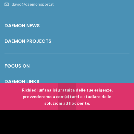
david@daemonsport.it
DAEMON NEWS
DAEMON PROJECTS
FOCUS ON
DAEMON LINKS
Richiedi un'analisi gratuita delle tue esigenze,
DAEMON KISS
provvederemo a contattarti e studiare delle
soluzioni ad hoc per te.
DAEMON SPORT AGENCY S.R.L.
2026 created by
DAEMON
. P.IVA. e C.F.
04367240985